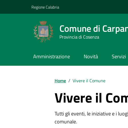
Vai ai contenuti
Vai al footer
Regione Calabria
Comune di Carpa
Provincia di Cosenza
Amministrazione
Novità
Servizi
Home
/
Vivere il Comune
Vivere il C
Tutti gli eventi, le iniziative e i lu
comunale.