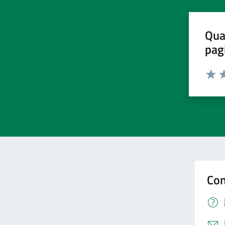
Qua
pag
Valut
Va
Con