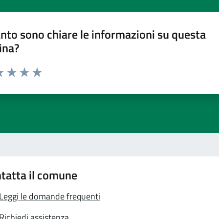
nto sono chiare le informazioni su questa
ina?
a 1 stelle su 5
luta 2 stelle su 5
Valuta 3 stelle su 5
Valuta 4 stelle su 5
Valuta 5 stelle su 5
tatta il comune
Leggi le domande frequenti
Richiedi assistenza