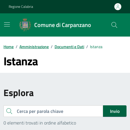
Vai ai contenuti
Vai al footer
Regione Calabria
Comune di Carpanzano
Home
/
Amministrazione
/
Documenti e Dati
/
Istanza
Istanza
Esplora
Cerca
Invio
0 elementi trovati in ordine alfabetico