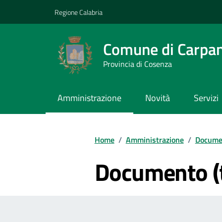
Vai ai contenuti
Vai al footer
Regione Calabria
Comune di Carpa
Provincia di Cosenza
Amministrazione
Novità
Servizi
Home
/
Amministrazione
/
Documen
Documento (t