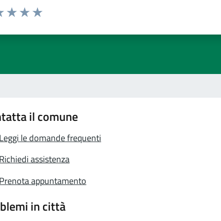
a 1 stelle su 5
luta 2 stelle su 5
Valuta 3 stelle su 5
Valuta 4 stelle su 5
Valuta 5 stelle su 5
tatta il comune
Leggi le domande frequenti
Richiedi assistenza
Prenota appuntamento
blemi in città