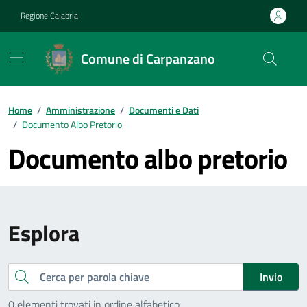
Vai ai contenuti
Vai al footer
Regione Calabria
Comune di Carpanzano
Home
/
Amministrazione
/
Documenti e Dati
/
Documento Albo Pretorio
Documento albo pretorio
Esplora
Cerca
Invio
0 elementi trovati in ordine alfabetico